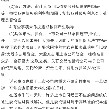
(2)审计方法。审计人员可以依据各种负债的明细表
等，根据各种债务的利率和期限，复核各种债务利息会计处
理是否恰当
4.有些事项未作披露或披露产生误导
(1)具体形式。担保。上市公司一旦承担连带担保责
任，可能会给其带来巨大损失，因此，尽管担保无法在报表
中被正式列为项目，但要求附注的方式在报表说明中予以披
露;大股东占用资金。大股东占用上市公司资金，往往名目
众多，金额巨大;交联交易。关联交易包括母公司与子公司
的资产购销、受托经营、资金往来、费用分担等;诉讼事
项。
诉讼事项也属于上市公司的重大不确定性事项，一旦败
诉，可能会遭受重大损失;受托理财。
在股市牛气冲天时，许多上市公司经营不佳的问题统统
通过委托理财得以解决。但是委托理财属于高风险的资本运
作，其风险性必会在一定时候得到充分体现。