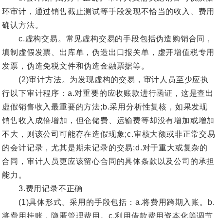
环审计，通过销售截止测试等手段发现不恰当的收入、费用
确认方法。
c.虚构交易。常见虚构交易的手段包括伪造购销合同，
填制虚假发票、出库单，伪造出口报关单，虚开增值税专用
发票，伪造免税文件和伪造金融票据等。
(2)审计方法。为发现虚构的交易，审计人员至少应执
行以下审计程序：a.对重要的应收账款进行函证，这是查出
虚假销售收入最重要的方法;b.采用分析性复核，如果发现
销售收入成倍增加，但仓储费、运输费等却没有增加或增加
不大，则该公司可能存在造假现象;c.审核大额或非正常交易
的会计记录，尤其是期未记录的交易;d.对于重大或复杂的
合同，审计人员更应该留心合同的具体条款以及公司的承担
能力。
3.费用记录不正确
(1)具体形式。采用的手段包括：a.将费用跨期入账。b.
将费用挂账，隐匿管理费用。c.利用借款费用资本化等调节